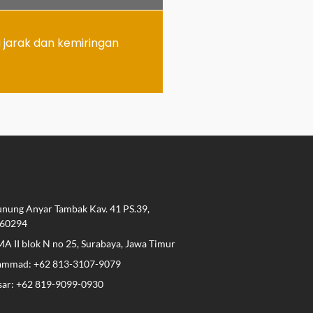
 jarak dan kemiringan
ung Anyar Tambak Kav. 41 PS.39,
 60294
MA II blok N no 25, Surabaya, Jawa Timur
ammad: +62 813-3107-9079
ar: +62 819-9099-0930