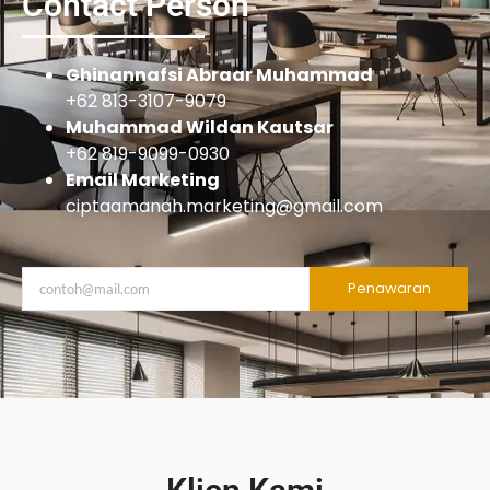
Contact Person
Ghinannafsi Abraar Muhammad
+62 813-3107-9079
Muhammad Wildan Kautsar
+62 819-9099-0930
Email Marketing
ciptaamanah.marketing@gmail.com
Penawaran