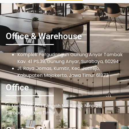
Office & Warehouse
Komplek Pergudangan Gunung Anyar Tambak
Kav. 41 PS.39, Gunung Anyar, Surabaya, 60294
Jl. Raya Domas, Kumitir, Kec. Jatirejo,
Kabupaten Mojokerto, Jawa Timur 61373
Office
Jl. Medokan Asri Tengah MA II blok N no 25,
Surabaya, Jawa Timur